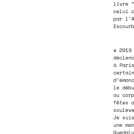
livre 
celui 
par l’
Escour
« 2019
déclen
à Pari
certai
d’éman
le déb
au cor
fêtes 
soulèv
Je sui
une ma
Guedal