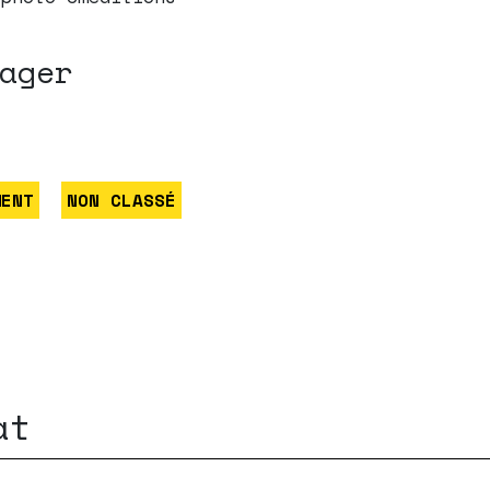
ager
MENT
NON CLASSÉ
at