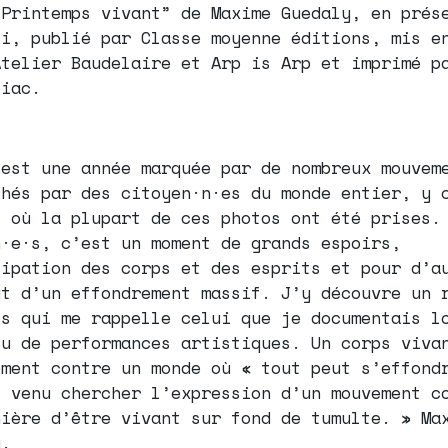
“Printemps vivant” de Maxime Guedaly, en prés
ci, publié par Classe moyenne éditions, mis e
Atelier Baudelaire et Arp is Arp et imprimé p
biac.
 est une année marquée par de nombreux mouvem
chés par des citoyen·n·es du monde entier, y 
s où la plupart de ces photos ont été prises.
n·e·s, c’est un moment de grands espoirs,
cipation des corps et des esprits et pour d’a
ut d’un effondrement massif. J’y découvre un 
ps qui me rappelle celui que je documentais l
ou de performances artistiques. Un corps viva
ement contre un monde où « tout peut s’effond
s venu chercher l’expression d’un mouvement c
nière d’être vivant sur fond de tumulte. » Ma
y.