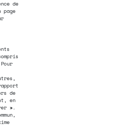
ence de
n page
ar
ents
compris
 Pour
utres,
rapport
ors de
nt, en
rer ».
ommun,
xime