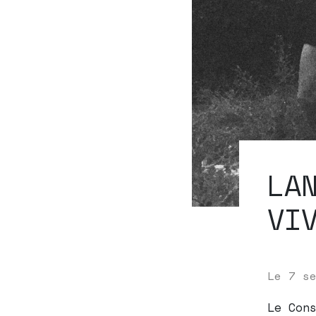
LA
VI
Le
7 s
Le Con