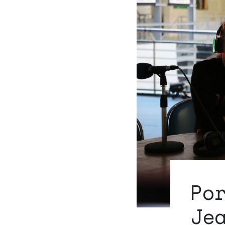
Po
Je