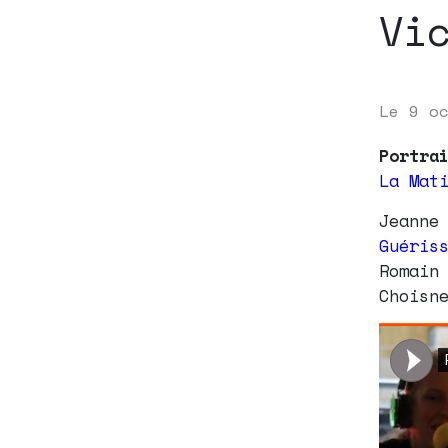
Vi
Le
9 o
Portra
La Mat
Jeanne
Guéris
Romain
Choisn