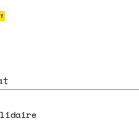
ST
at
lidaire