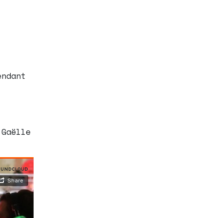
ndant
 Gaëlle