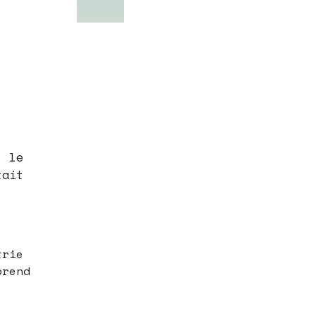
, le
ait
trie
prend