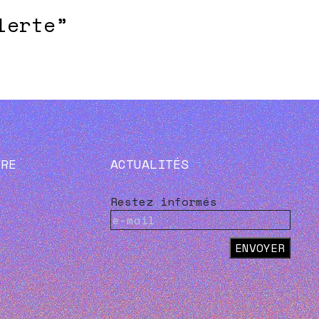
lerte”
VRE
ACTUALITÉS
Restez informés
ENVOYER