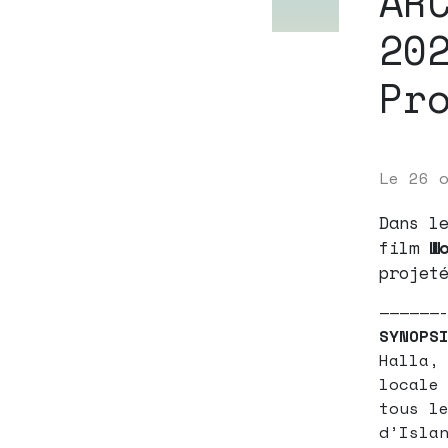
AR
20
Pr
Le
26 
Dans l
film
W
projet
——————
SYNOPS
Halla,
locale
tous l
d’Isla