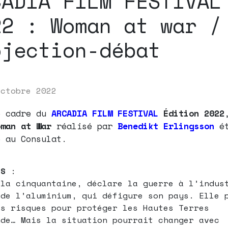
CADIA FILM FESTIVAL
22 : Woman at war /
ojection-débat
octobre 2022
e cadre du
ARCADIA FILM FESTIVAL
Édition 2022
oman at War
réalisé par
Benedikt Erlingsson
ét
é au Consulat.
-
IS
:
 la cinquantaine, déclare la guerre à l’indus
 de l’aluminium, qui défigure son pays. Elle 
es risques pour protéger les Hautes Terres
nde… Mais la situation pourrait changer avec