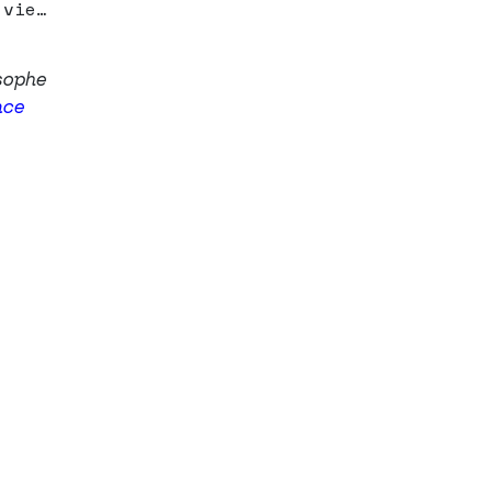
 vie…
sophe
nce