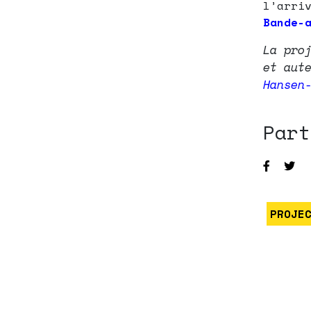
l’arri
Bande-
La pro
et aut
Hansen
Part
PROJE