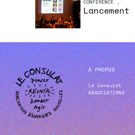
CONFÉRENCE
,
Lancement 
À PROPOS
Le Consulat
ASSOCIATIONS