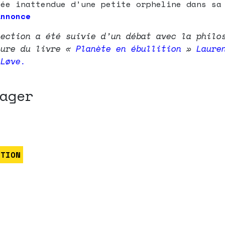
vée inattendue d’une petite orpheline dans sa
annonce
jection a été suivie d’un débat avec la philo
eure du livre «
Planète en ébullition
»
Laure
-Løve.
ager
CTION