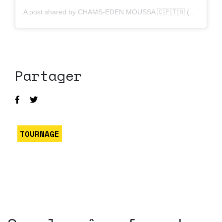
A post shared by CHAMS-EDEN MOUSSA 🇨🇵🇹🇳 (@chamsedenmoussa)
Partager
TOURNAGE