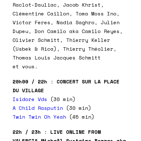
Raclot-Dauliac, Jacob Khrist,
Clémentine Caillon, Toma Moss Ino,
Victor Feres, Nadia Saghro, Julien
Dupeu, Don Camilo aka Camilo Reyes,
Olivier Schmitt, Thierry Keller
(Usbek & Rica), Thierry Théolier,
Thomas Louis Jacques Schmitt
et vous.
20h00 / 22h
:
CONCERT SUR LA PLACE
DU VILLAGE
Isidore Vds
(30 min)
A Child Rasputin
(30 min)
Twin Twin Oh Yeah
(45 min)
22h / 23h
:
LIVE ONLINE FROM
VALENCIA Michaël Systaime Borras aka