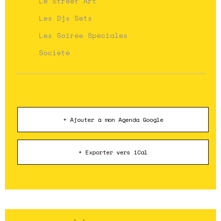
Le Street Art
Les Djs Sets
Les Soirée Spéciales
Société
+ Ajouter à mon Agenda Google
+ Exporter vers iCal