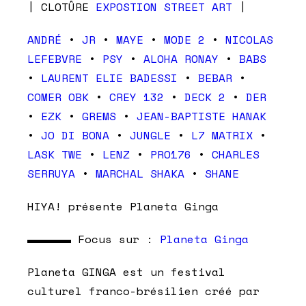
| CLOTÛRE
EXPOSTION STREET ART
|
ANDRÉ
•
JR
•
MAYE
•
MODE 2
•
NICOLAS
LEFEBVRE
•
PSY
•
ALOHA RONAY
•
BABS
•
LAURENT ELIE BADESSI
•
BEBAR
•
COMER OBK
•
CREY 132
•
DECK 2
•
DER
•
EZK
•
GREMS
•
JEAN-BAPTISTE HANAK
•
JO DI BONA
•
JUNGLE
•
L7 MATRIX
•
LASK TWE
•
LENZ
•
PRO176
•
CHARLES
SERRUYA
•
MARCHAL SHAKA
•
SHANE
HIYA! présente Planeta Ginga
▬▬▬▬ Focus sur :
Planeta Ginga
Planeta GINGA est un festival
culturel franco-brésilien créé par